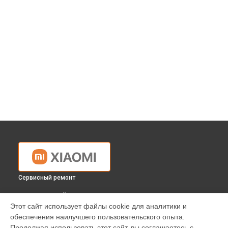
Сервисный ремонт
ВЫБЕРИ СВОЙ ГОРОД
Этот сайт использует файлы cookie для аналитики и
Замена разъема питания телефона Xiaomi в
Краснодаре
обеспечения наилучшего пользовательского опыта.
Замена разъема питания телефона Xiaomi в
Ростове-на-
Продолжая использовать этот сайт, вы соглашаетесь с