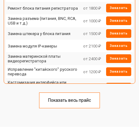
Ремонт блока питания регистратора
от 1800 ₽
Заказать
Замена разъема (питания, BNC, RCA,
от 1000 ₽
Заказать
USB и т.д.)
Замена штекера у блока питания
от 1500 ₽
Заказать
Замена модуля IP-камеры
от 2100 ₽
Заказать
Замена материнской платы
от 2400 ₽
Заказать
видеорегистратора
Исправление "китайского" русского
от 1200 ₽
Заказать
перевода
Кастомизация интерфейса или
функций IP камеры или
от 1400 ₽
Заказать
видеорегистратора
Сброс пароля регистратора/IP
Показать весь прайс
от 1100 ₽
Заказать
камеры
Замена HDD (замена жёсткого
от 1500 ₽
Заказать
диска)
Прошивка
от 1000 ₽
Заказать