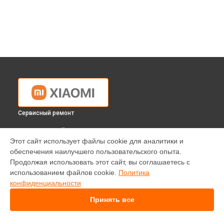
Сервисный ремонт
ВЫБЕРИ СВОЙ ГОРОД
Этот сайт использует файлы cookie для аналитики и
Ремонт стиральной машины MiniJ Smart White Xiaomi в
обеспечения наилучшего пользовательского опыта.
Краснодаре
Продолжая использовать этот сайт, вы соглашаетесь с
Ремонт стиральной машины MiniJ Smart White Xiaomi в
использованием файлов cookie.
Политика
Ростове-на-Дону
конфиденциальности
Ремонт стиральной машины MiniJ Smart White Xiaomi в
Нижнем Новгороде
Принять все
Ремонт стиральной машины MiniJ Smart White Xiaomi в
Новосибирске