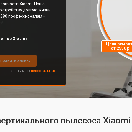
 запчасти Xiaomi. Наша
устройству долгую жизнь.
 K380 профессионалам –
я!
ия до 3-х лет
Цена ремон
от 2550 р.
править заявку
 на обработку моих
персональных
вертикального пылесоса Xiaomi