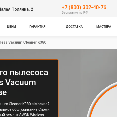
+7 (800) 302-40-76
Малая Полянка, 2
Бесплатно по РФ
ЦЕНЫ
ГАРАНТИЯ
ДОСТАВКА
МАСТЕРА
less Vacuum Cleaner K380
го пылесоса
ss Vacuum
ве
uum Cleaner K380 в Москве?
альное обслуживание Сяоми
ый ремонт SWDK Wireless