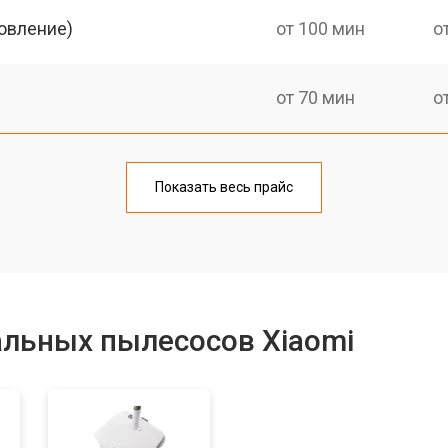
овление)
от 100 мин
о
от 70 мин
о
от 110 мин
о
Показать весь прайс
от 80 мин
о
альных пылесосов Xiaomi