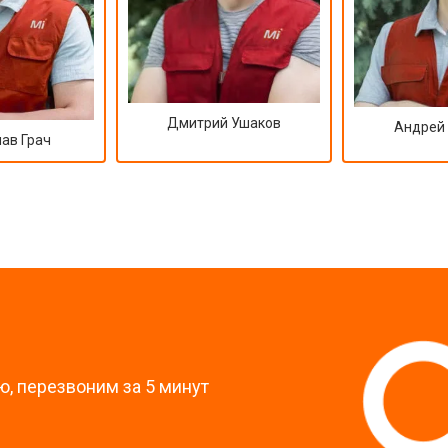
Дмитрий Ушаков
Андрей
ав Грач
?
, перезвоним за 5 минут