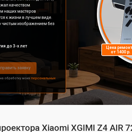
ражал качеством
м наших мастеров
ся к жизни в лучшем виде.
но чистым изображением без
ия до 3-х лет
Цена ремон
от 1400 р.
править заявку
 на обработку моих
персональных
роектора Xiaomi XGIMI Z4 AIR 