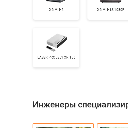
XGIMI H2
XGIMI H1S 1080P
Замена блока розжига
LASER PROJECTOR 150
Инженеры специализир