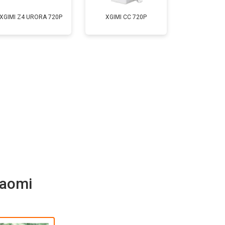
XGIMI Z4 URORA 720P
XGIMI CC 720P
т 1900 ₽
Заказать
iaomi