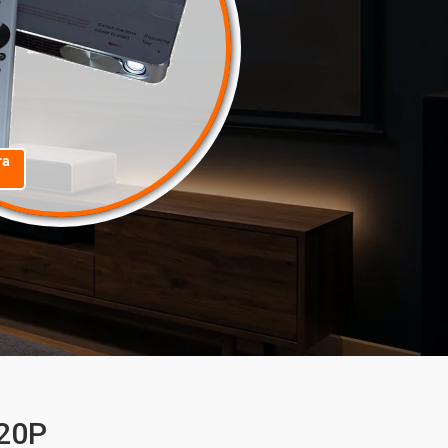
та
720P