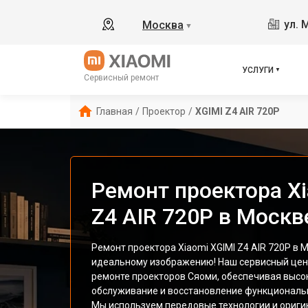
ул. 
Москва
▼
УСЛУГИ
Сервисный ремонт
Главная
/
Проектор
/
XGIMI Z4 AIR 720P
Ремонт проектора Xi
Z4 AIR 720P в Москв
Ремонт проектора Xiaomi XGIMI Z4 AIR 720P в М
идеальному изображению! Наш сервисный цен
ремонте проекторов Сяоми, обеспечивая высо
обслуживание и восстановление функциональн
Мы используем передовые технологии и оригин