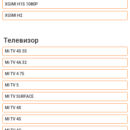
XGIMI H1S 1080P
XGIMI H2
Телевизор
Mi TV 4S 55
Mi TV 4A 32
MI TV 4 75
MI TV 5
MI TV SURFACE
MI TV 4X
MI TV 4S