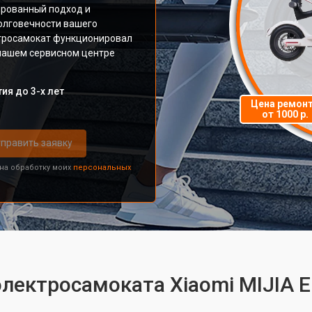
ированный подход и
олговечности вашего
ктросамокат функционировал
 нашем сервисном центре
ия до 3-х лет
Цена ремон
от 1000 р.
править заявку
 на обработку моих
персональных
электросамоката Xiaomi MIJIA