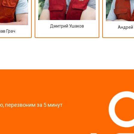
Дмитрий Ушаков
Андрей
ав Грач
?
, перезвоним за 5 минут