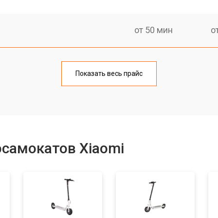
от 50 мин
о
от 60 мин
о
Показать весь прайс
от 40 мин
о
от 50 мин
о
осамокатов Xiaomi
лаги
от 50 мин
о
от 50 мин
о