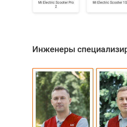
Mi Electric Scooter Pro
Mi Electric Scooter 1S
2
Гидроизоляция
Ремонт платы управления (восстан
Инженеры специализир
Замена корпуса
Замена аккумулятора
Замена камеры
Замена элемента освещения