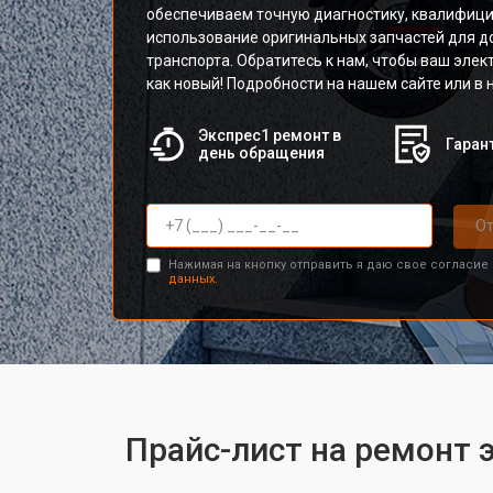
обеспечиваем точную диагностику, квалифиц
использование оригинальных запчастей для д
транспорта. Обратитесь к нам, чтобы ваш эле
как новый! Подробности на нашем сайте или в
Экспрес1 ремонт в
Гарант
день обращения
От
Нажимая на кнопку отправить я даю свое согласие
данных.
Прайс-лист на ремонт 