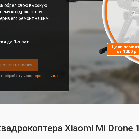
овь обрел свою высокую
воему квадрокоптеру
верив его ремонт нашим
ия до 3-х лет
Цена ремон
от 1000 р.
править заявку
 на обработку моих
персональных
квадрокоптера Xiaomi Mi Drone 