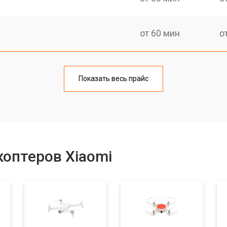
от 60 мин
о
от 80 мин
о
Показать весь прайс
от 60 мин
о
от 70 мин
о
оптеров Xiaomi
от 50 мин
о
от 60 мин
о