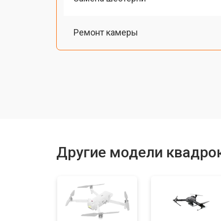
Ремонт камеры
Замена подвеса
Замена оси
Замена луча
Другие модели квадрок
Замена лопасти
Замена GPS-модуля