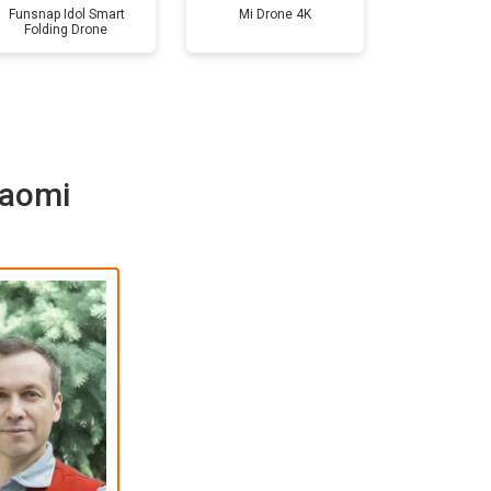
Funsnap Idol Smart
Mi Drone 4K
Folding Drone
т 1600 ₽
Заказать
т 1000 ₽
Заказать
iaomi
т 1800 ₽
Заказать
т 2800 ₽
Заказать
т 3600 ₽
Заказать