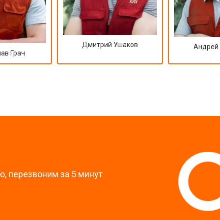
Дмитрий Ушаков
Андрей
ав Грач
?
, перезвоним за 5 минут