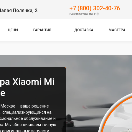
+7 (800) 302-40-76
Малая Полянка, 2
Бесплатно по РФ
ЦЕНЫ
ГАРАНТИЯ
ДОСТАВКА
МАСТЕРА
ра Xiaomi Mi
ве
в Москве — ваше решение
р, специализирующийся на
ссиональное обслуживание и
ра. Мы обеспечиваем точную
я оригинальные запчасти