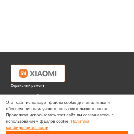
Сервисный ремонт
ВЫБЕРИ СВОЙ ГОРОД
Этот сайт использует файлы cookie для аналитики и
Диагностика телефона Xiaomi в
Краснодаре
обеспечения наилучшего пользовательского опыта.
Диагностика телефона Xiaomi в
Ростове-на-Дону
Продолжая использовать этот сайт, вы соглашаетесь с
Диагностика телефона Xiaomi в
Нижнем Новгороде
использованием файлов cookie.
Политика
конфиденциальности
Диагностика телефона Xiaomi в
Новосибирске