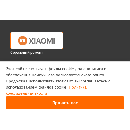
Сервисный ремонт
ВЫБЕРИ СВОЙ ГОРОД
Этот сайт использует файлы cookie для аналитики и
Замена оперативной памяти ноутбука Xiaomi в
Краснодаре
обеспечения наилучшего пользовательского опыта.
Замена оперативной памяти ноутбука Xiaomi в
Ростове-на-
Продолжая использовать этот сайт, вы соглашаетесь с
Дону
использованием файлов cookie.
Политика
Замена оперативной памяти ноутбука Xiaomi в
Нижнем
конфиденциальности
Новгороде
Принять все
Замена оперативной памяти ноутбука Xiaomi в
Новосибирске
Замена оперативной памяти ноутбука Xiaomi в
Челябинске
Замена оперативной памяти ноутбука Xiaomi в
Екатеринбурге