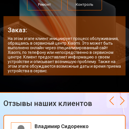
Ремонт цепи питания
от 3500 ₽
Ремонт
Контроль
Замена USB порта
от 2200 ₽
Заказать
Замена звуковой карты
от 1700 ₽
Заказать
Заказ:
Замена кулера ноутбука Xiaomi
от 2600 ₽
Заказать
На этом этапе клиент инициирует процесс обслуживания,
обращаясь в сервисный центр Xiaomi. Это может быть
Замена микрофона
от 2600 ₽
Заказать
выполнено онлайн через специализированный сайт
Xiaomi, по телефону или непосредственно в сервисном
центре. Клиент предоставляет информацию о своем
Прошивка BIOS ноутбука Xiaomi
от 1500 ₽
Заказать
устройстве и описывает возникшую проблему. Также на
этом этапе обсуждаются возможные даты и время приема
Замена северного моста
от 3500 ₽
Заказать
устройства в сервис.
Ремонт петель ноутбука Xiaomi
от 3990 ₽
Заказать
Отзывы наших клиентов
Владимир Сидоренко