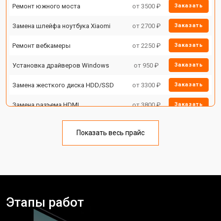
Ремонт южного моста
от 3500 ₽
Заказать
Замена шлейфа ноутбука Xiaomi
от 2700 ₽
Заказать
Ремонт вебкамеры
от 2250 ₽
Заказать
Установка драйверов Windows
от 950 ₽
Заказать
Замена жесткого диска HDD/SSD
от 3300 ₽
Заказать
Замена разъема HDMI
от 3800 ₽
Заказать
Замена тачпада ноутбука Xiaomi
от 1500 ₽
Заказать
Показать весь прайс
Замена клавиатуры
от 2900 ₽
Заказать
Замена аккумулятора
от 1200 ₽
Заказать
Замена материнской платы
от 2300 ₽
Заказать
Этапы работ
Замена матрицы ноутбука Xiaomi
от 2300 ₽
Заказать