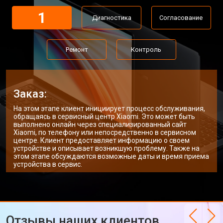
Замена Wi-Fi ноутбука Xiaomi
от 2200 ₽
Заказать
1
Диагностика
Согласование
Ремонт цепи питания
от 3500 ₽
Заказать
Замена USB порта
от 2200 ₽
Заказать
Ремонт
Контроль
Замена звуковой карты
от 1700 ₽
Заказать
Замена кулера ноутбука Xiaomi
от 2600 ₽
Заказать
Заказ:
Замена микрофона
от 2600 ₽
Заказать
На этом этапе клиент инициирует процесс обслуживания,
обращаясь в сервисный центр Xiaomi. Это может быть
Замена оперативной памяти
от 1100 ₽
Заказать
выполнено онлайн через специализированный сайт
Xiaomi, по телефону или непосредственно в сервисном
центре. Клиент предоставляет информацию о своем
Прошивка BIOS ноутбука Xiaomi
от 1500 ₽
Заказать
устройстве и описывает возникшую проблему. Также на
этом этапе обсуждаются возможные даты и время приема
Замена северного моста
от 3500 ₽
Заказать
устройства в сервис.
Ремонт петель ноутбука Xiaomi
от 3990 ₽
Заказать
Отзывы наших клиентов