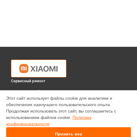
Сервисный ремонт
ВЫБЕРИ СВОЙ ГОРОД
Этот сайт использует файлы cookie для аналитики и
Ремонт мультиконтроллера ноутбука Xiaomi в
Краснодаре
обеспечения наилучшего пользовательского опыта.
Ремонт мультиконтроллера ноутбука Xiaomi в
Ростове-на-
Продолжая использовать этот сайт, вы соглашаетесь с
Дону
использованием файлов cookie.
Политика
Ремонт мультиконтроллера ноутбука Xiaomi в
Нижнем
конфиденциальности
Новгороде
Принять все
Ремонт мультиконтроллера ноутбука Xiaomi в