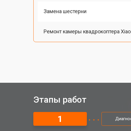
Замена шестерни
Ремонт камеры квадрокоптера Xia
Замена оси квадрокоптера Xiaomi
Замена луча квадрокоптера Xiaomi
Замена лопасти квадрокоптера Xia
Этапы работ
Замена GPS-модуля
1
Диагно