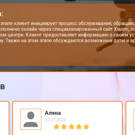
от 50 мин
о
:
от 60 мин
о
 этапе клиент инициирует процесс обслуживания, обращаяс
полнено онлайн через специализированный сайт Xiaomi, п
ом центре. Клиент предоставляет информацию о своем у
у. Также на этом этапе обсуждаются возможные даты и вр
от 50 мин
о
от 90 мин
о
ов
omi
от 70 мин
о
Алена
27.07.2023