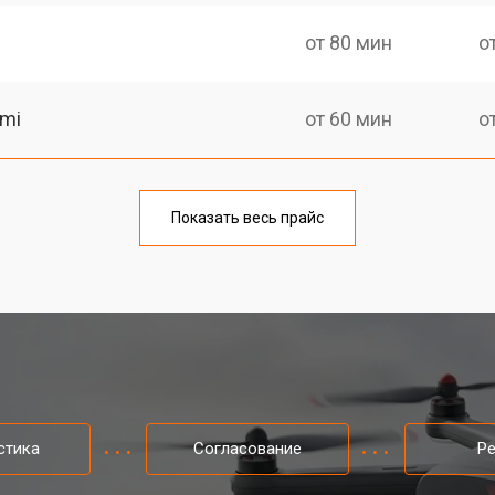
от 80 мин
о
omi
от 60 мин
о
от 60 мин
о
Показать весь прайс
от 70 мин
о
omi
от 50 мин
о
от 60 мин
о
стика
Согласование
Р