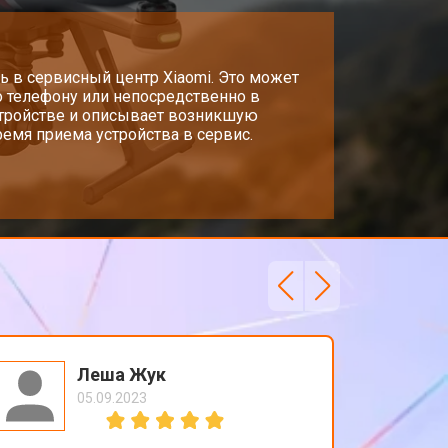
т 1600 ₽
Заказать
т 1000 ₽
ь в сервисный центр Xiaomi. Это может
Заказать
о телефону или непосредственно в
стройстве и описывает возникшую
емя приема устройства в сервис.
т 1800 ₽
Заказать
т 2800 ₽
Заказать
т 3600 ₽
Заказать
Леша Жук
05.09.2023