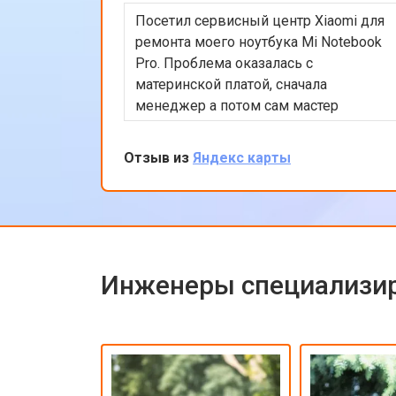
Посетил сервисный центр Xiaomi для
ремонта моего ноутбука Mi Notebook
Pro. Проблема оказалась с
материнской платой, сначала
менеджер а потом сам мастер
подробно объяснили процесс
ремонта. Утром оставил заявку, в
Отзыв из
Яндекс карты
обед курьер приехал и к вечеру
ноутбук был готов-очень быстро.
Впечатлен оперативностью и
качеством ремонта.
Инженеры специализир