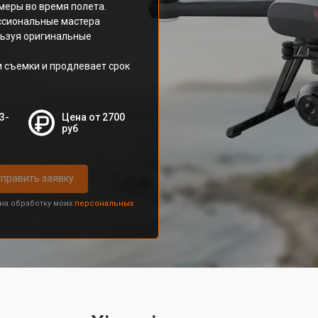
меры во время полета.
ссиональные мастера
льзуя оригинальные
 съемки и продлевает срок
3-
Цена от 2700
руб
править заявку
 на обработку моих
персональных