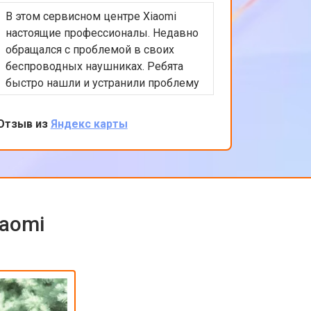
В этом сервисном центре Xiaomi
Приятно
настоящие профессионалы. Недавно
обслужи
обращался с проблемой в своих
Xiaomi.
беспроводных наушниках. Ребята
любые в
быстро нашли и устранили проблему
помочь 
с подключением. Цены адекватные,
решение
обслуживание на высоком уровне.
професс
Отзыв из
Яндекс карты
Отзыв из
клиента
обратить
iaomi