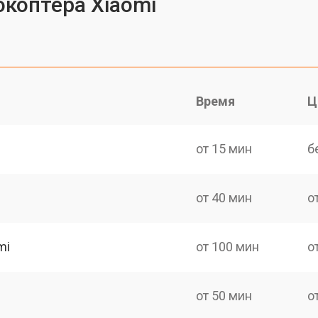
коптера Xiaomi
Время
Ц
от 15 мин
б
от 40 мин
о
mi
от 100 мин
о
от 50 мин
о