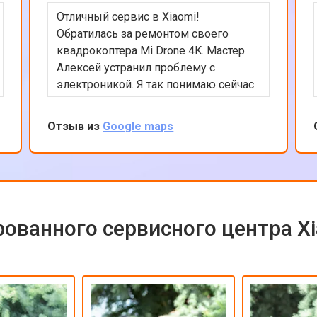
Отличный сервис в Xiaomi!
Обратилась за ремонтом своего
квадрокоптера Mi Drone 4K. Мастер
Алексей устранил проблему с
электроникой. Я так понимаю сейчас
квадрокоптеры часто в сервсиы
прилетают на ремонт и цены на них
Отзыв из
Google maps
взлетели ай-ай. Вообще в сервисе
все было сделано быстро и
качественно, цена оказалась вполне
приемлемой с учетом нынешних цен
на дроны. Рекомендую сервис так
как ремонтируют любую цифровую
ованного сервисного центра X
технику!