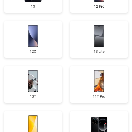
13
12 Pro
12X
13 Lite
12T
11T Pro